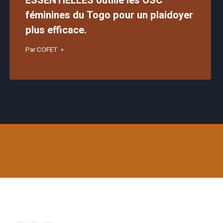
ESSENTIELLES outille les OSC
féminines du Togo pour un plaidoyer
plus efficace.
Par
COFET