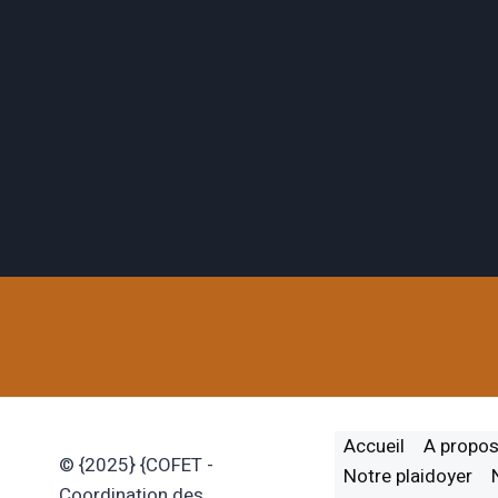
Accueil
A propo
© {2025} {COFET -
Notre plaidoyer
Coordination des