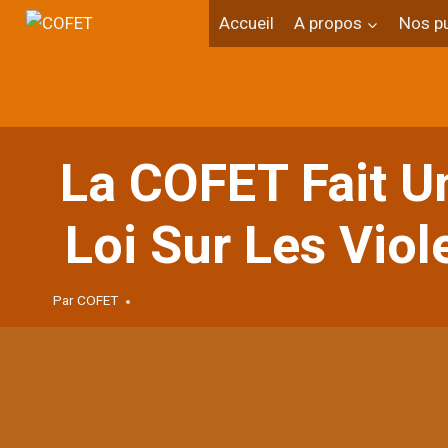
Aller
Accueil
A propos
Nos pu
au
contenu
La COFET Fait U
Loi Sur Les Vio
Par
COFET