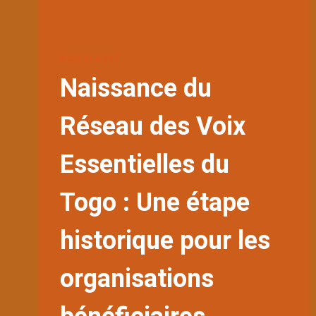
RENCONTRE
EXCLUSIVE
DE
HAUT
NON CLASSÉ
NIVEAU
Naissance du
POUR
LA
PRISE
Réseau des Voix
EN
COMPTE
Essentielles du
DES
BESOINS
DES
Togo : Une étape
FEMMES
DANS
LA
historique pour les
NOTE
CONCEPTUELLE
organisations
DU
GC8
DU