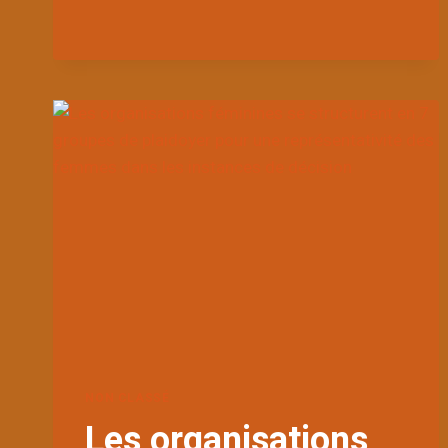
DES
VOIX
ESSENTIELLES
DU
TOGO
:
UNE
ÉTAPE
HISTORIQUE
POUR
LES
ORGANISATIONS
BÉNÉFICIAIRES.
NON CLASSÉ
Les organisations