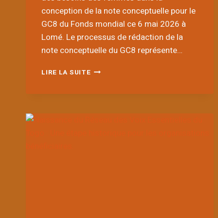
conception de la note conceptuelle pour le
GC8 du Fonds mondial ce 6 mai 2026 à
Lomé. Le processus de rédaction de la
note conceptuelle du GC8 représente…
LE
LIRE LA SUITE
RÉSEAU
DES
VOIX
ESSENTIELLES
DU
TOGO
(RVE-
TOGO)
ET
LA
COFET
PARTICIPENT
À
UNE