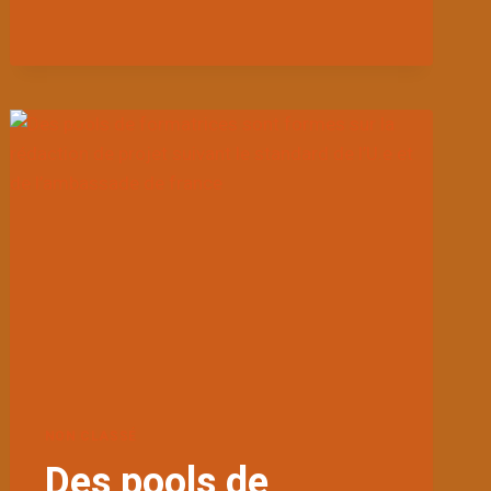
DE
L’INITIATIVE
‘‘VOIX
ESSENTIELLES’’
POUR
LE
PLAIDOYER
ET
LE
RENFORCEMENT
DES
CAPACITÉS
DES
ORGANISATIONS
FÉMININES
NON CLASSÉ
Des pools de