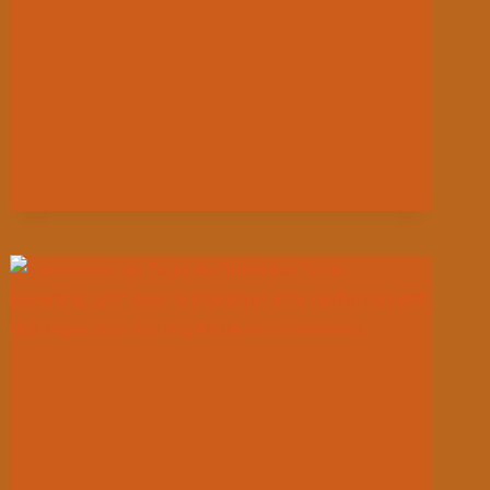
POUR
LA
SANTÉ
DES
FEMMES
ET
DES
FILLES
AUPRÈS
DES
DÉCIDEURS
NATIONAUX