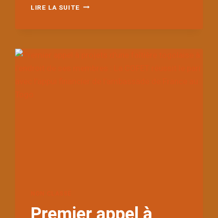
RENFORCEMENT
LIRE LA SUITE
DES
CAPACITÉS
EN
COMMUNICATION
STRATÉGIQUE
:
VOIX
ESSENTIELLES
OUTILLE
LES
OSC
FÉMININES
DU
TOGO
POUR
UN
PLAIDOYER
PLUS
NON CLASSÉ
EFFICACE.
Premier appel à